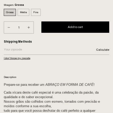
Moagem:
Grossa
Grossa
Média
Fina
Shipping for zipcode:
Shipping Methods
Calculate
I don't know my zipcode
Description
Prepare-se para receber um
ABRAÇO EM FORMA DE CAFÉ
!
Cada xícara deste café especial é uma celebração da paixão, da
qualidade e do sabor excepcional.
Nossos grãos são colhidos com esmero, torrados com precisão e
moídos conforme a sua escolha,
tudo para que você possa desfrutar do café perfeito a qualquer