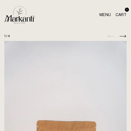
0
MENU
CART
1
/
4