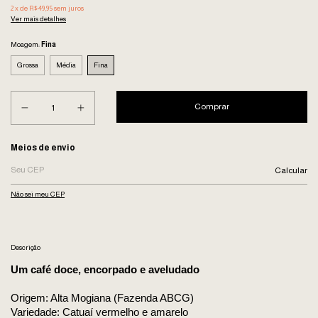
2
x de
R$49,95
sem juros
Ver mais detalhes
Moagem:
Fina
Grossa
Média
Fina
Entregas para o CEP:
Meios de envio
Calcular
Não sei meu CEP
Descrição
Um café doce, encorpado e aveludado
Origem: Alta Mogiana (Fazenda ABCG)
Variedade: Catuaí vermelho e amarelo