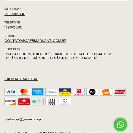
WHATSAPP
5516991050685
TELEFONE
16991050685
E-MAIL
CONTATO@CAFEMARKANTI.COM.BR
ENDEREÇO
PRAÇA FERROVIÁRIO JOSÉ FRANCISCO JUCATELLI 130, JARDIM
BOTÂNICO, RIBEIRÃO PRETO, SÃO PAULO (CEP 14021632)
IDIOMAS E MOEDAS