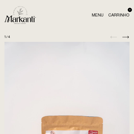
0
MENU
CARRINHO
1
/
4